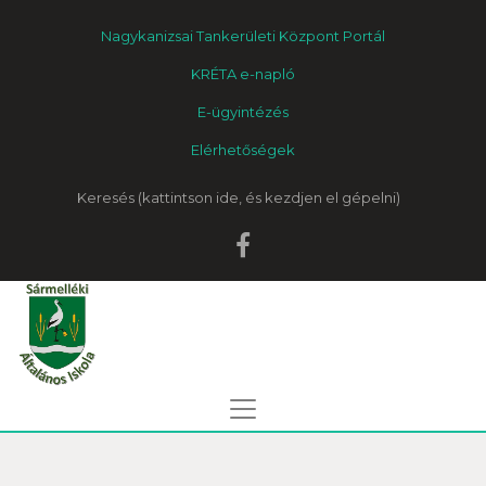
Nagykanizsai Tankerületi Központ Portál
KRÉTA e-napló
E-ügyintézés
Elérhetőségek
Keresés