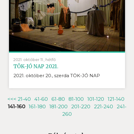
2021. október 11., hétfő
TÖK-JÓ NAP 2021.
2021. október 20., szerda TÖK-JÓ NAP
<<<
21-40
41-60
61-80
81-100
101-120
121-140
141-160
161-180
181-200
201-220
221-240
241-
260