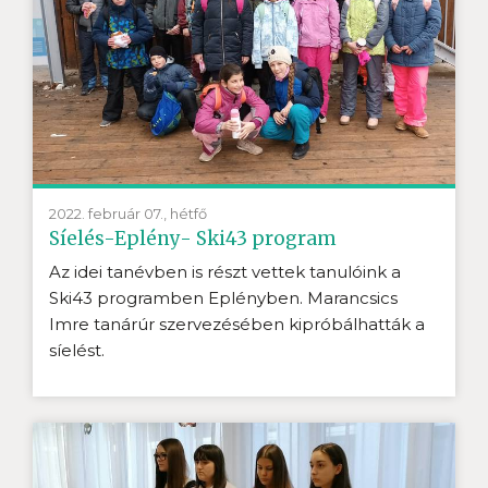
2022. február 07., hétfő
Síelés-Eplény- Ski43 program
Az idei tanévben is részt vettek tanulóink a
Ski43 programben Eplényben. Marancsics
Imre tanárúr szervezésében kipróbálhatták a
síelést.