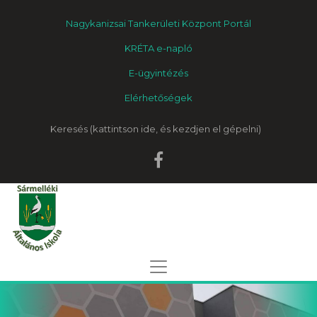
Nagykanizsai Tankerületi Központ Portál
KRÉTA e-napló
E-ügyintézés
Elérhetőségek
Keresés