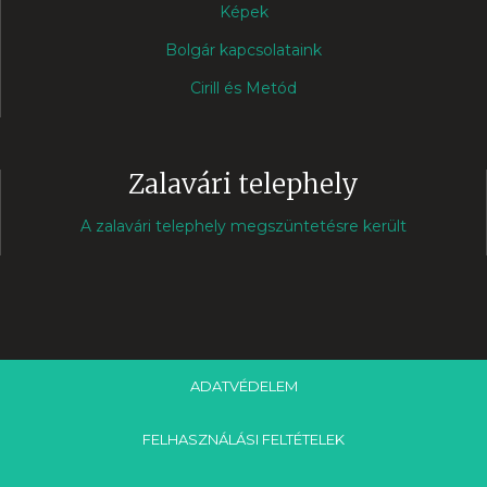
Képek
Bolgár kapcsolataink
Cirill és Metód
Zalavári telephely
A zalavári telephely megszüntetésre került
ADATVÉDELEM
FELHASZNÁLÁSI FELTÉTELEK