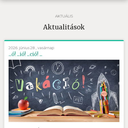
AKTUÁLIS
Aktualitások
2026. június 28., vasárnap
...ó! ...ió! ...ció! ...