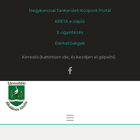
Nagykanizsai Tankerületi Központ Portál
KRÉTA e-napló
E-ügyintézés
Elérhetőségek
Keresés