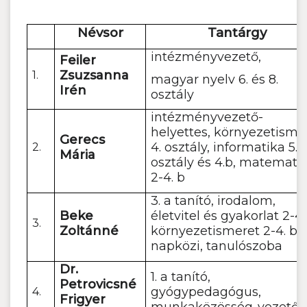
Névsor
Tantárgy
intézményvezető,
Feiler
Zsuzsanna
1.
magyar nyelv 6. és 8.
Irén
osztály
intézményvezető-
helyettes, környezetisme
Gerecs
4. osztály, informatika 5.
2.
Mária
osztály és 4.b, matemati
2-4. b
3. a tanító, irodalom,
Beke
életvitel és gyakorlat 2-4.
3.
Zoltánné
környezetismeret 2-4. b
napközi, tanulószoba
Dr.
1. a tanító,
Petrovicsné
gyógypedagógus,
4.
Frigyer