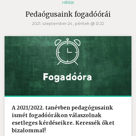
HÍREK
Pedaógusaink fogadóórái
2021. szeptember 24., péntek @ 12:22
A 2021/2022. tanévben pedagógusaink
ismét fogadóórákon válaszolnak
esetleges kérdéseikre. Keressék őket
bizalommal!