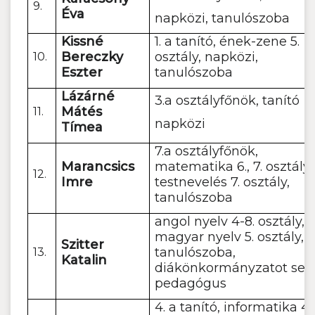
9.
Éva
napközi, tanulószoba
Kissné
1. a tanító, ének-zene 5.
Bereczky
osztály, napközi,
10.
Eszter
tanulószoba
Lázárné
3.a osztályfőnök, tanító
Mátés
11.
napközi
Tímea
7.a osztályfőnök,
Marancsics
matematika 6., 7. osztály,
12.
Imre
testnevelés 7. osztály,
tanulószoba
angol nyelv 4-8. osztály, 4
magyar nyelv 5. osztály,
Szitter
tanulószoba,
13.
Katalin
diákönkormányzatot seg
pedagógus
4. a tanító, informatika 4.