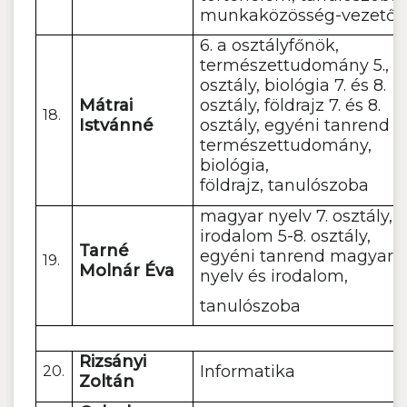
munkaközösség-vezető
6. a osztályfőnök,
természettudomány 5., 6.
osztály, biológia 7. és 8.
Mátrai
osztály, földrajz 7. és 8.
18.
Istvánné
osztály, egyéni tanrend
természettudomány,
biológia,
földrajz, tanulószoba
magyar nyelv 7. osztály,
irodalom 5-8. osztály,
Tarné
egyéni tanrend magyar
19.
Molnár Éva
nyelv és irodalom,
tanulószoba
Rizsányi
Informatika
20.
Zoltán