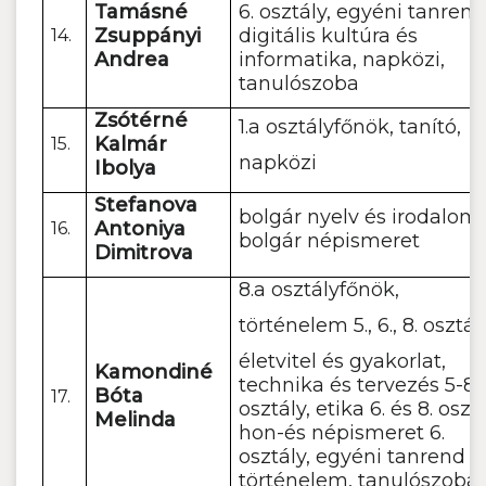
Tamásné
6. osztály, egyéni tanren
Zsuppányi
digitális kultúra és
14.
Andrea
informatika, napközi,
tanulószoba
Zsótérné
1.a osztályfőnök, tanító,
Kalmár
15.
napközi
Ibolya
Stefanova
bolgár nyelv és irodalom,
Antoniya
16.
bolgár népismeret
Dimitrova
8.a osztályfőnök,
történelem 5., 6., 8. osztál
életvitel és gyakorlat,
Kamondiné
technika és tervezés 5-8.
Bóta
17.
osztály, etika 6. és 8. osztá
Melinda
hon-és népismeret 6.
osztály, egyéni tanrend
történelem, tanulószoba,