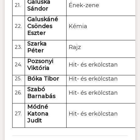
Galuska
Ének-zene
21.
Sándor
Galuskáné
Csöndes
Kémia
22.
Eszter
Szarka
Rajz
23.
Péter
Pozsonyi
Hit- és erkölcstan
24.
Viktória
Bóka Tibor
Hit- és erkölcstan
25.
Szabó
Hit- és erkölcstan
26.
Barnabás
Módné
Katona
Hit- és erkölcstan
27.
Judit