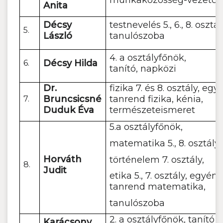
munkaközösség-vezető
Anita
Décsy
testnevelés 5., 6., 8. osztál
5.
László
tanulószoba
4. a osztályfőnök,
Décsy Hilda
6.
tanító, napközi
Dr.
fizika 7. és 8. osztály, egy
Bruncsicsné
tanrend fizika, kénia,
7.
Duduk Éva
természeteismeret
5.a osztályfőnök,
matematika 5., 8. osztály,
Horváth
történelem 7. osztály,
8.
Judit
etika 5., 7. osztály, egyéni
tanrend matematika,
tanulószoba
2. a osztályfőnök, tanító
Karácsony