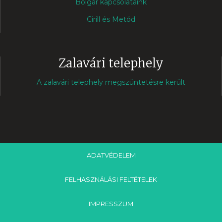
Bolgár kapcsolataink
Cirill és Metód
Zalavári telephely
A zalavári telephely megszüntetésre került
ADATVÉDELEM
FELHASZNÁLÁSI FELTÉTELEK
IMPRESSZUM