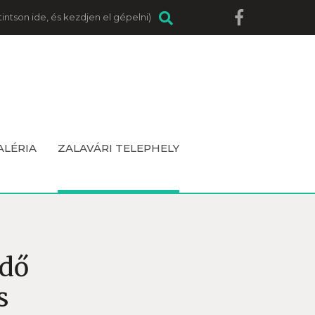
ALÉRIA
ZALAVÁRI TELEPHELY
edő
s