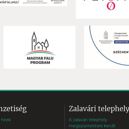
zetiség
Zalavári telephel
 hírek
A zalavári telephely
megszüntetésre került