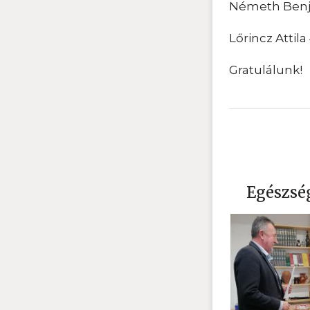
Németh Benjá
Lőrincz Attila
Gratulálunk!
Egészsé