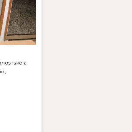
ános Iskola
ód,