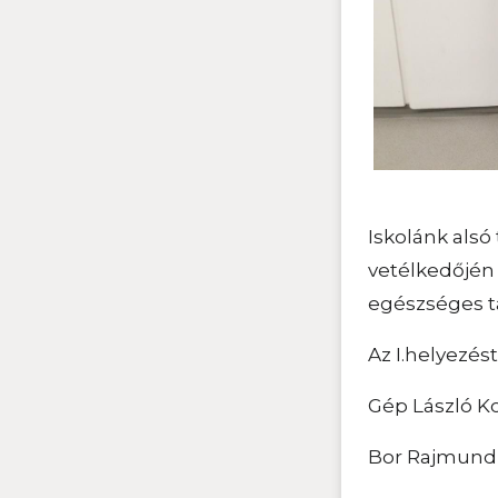
Iskolánk alsó
vetélkedőjén
egészséges t
Az I.helyezést
Gép László Ko
Bor Rajmund 