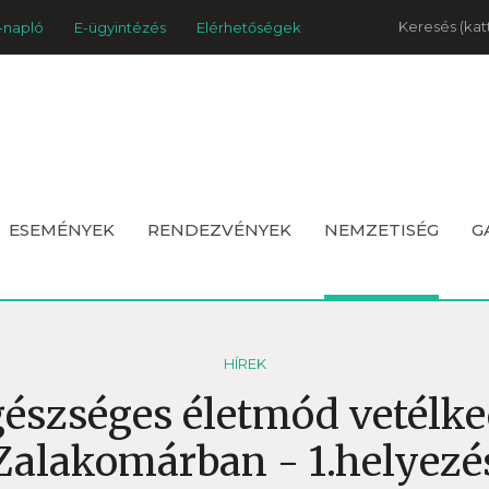
Keresés
-napló
E-ügyintézés
Elérhetőségek
ESEMÉNYEK
RENDEZVÉNYEK
NEMZETISÉG
G
HÍREK
észséges életmód vetélk
Zalakomárban - 1.helyezé