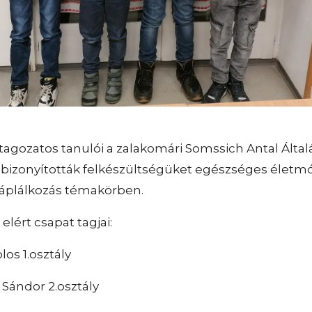
 tagozatos tanulói a zalakomári Somssich Antal Által
 bizonyították felkészültségüket egészséges életm
áplálkozás témakörben.
 elért csapat tagjai:
los 1.osztály
Sándor 2.osztály